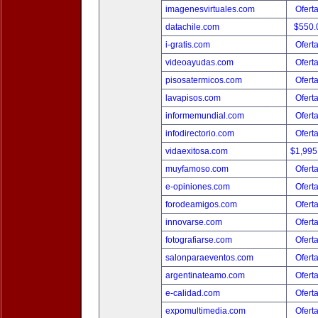
imagenesvirtuales.com
Ofert
datachile.com
$550.
i-gratis.com
Ofert
videoayudas.com
Ofert
pisosatermicos.com
Ofert
lavapisos.com
Ofert
informemundial.com
Ofert
infodirectorio.com
Ofert
vidaexitosa.com
$1,995
muyfamoso.com
Ofert
e-opiniones.com
Ofert
forodeamigos.com
Ofert
innovarse.com
Ofert
fotografiarse.com
Ofert
salonparaeventos.com
Ofert
argentinateamo.com
Ofert
e-calidad.com
Ofert
expomultimedia.com
Ofert