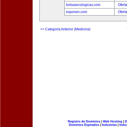
bolsasecologicas.com
Ofert
exponen.com
Ofert
<< Categoria Anterior (Medicina)
Registro de Dominios
|
Web Hosting
|
D
Dominios Expirados
|
Industrias
|
Indu