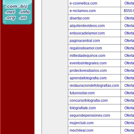
e-cosmetica.com
Ofert
e-reclamos.com
$550.
disertar.com
Ofert
alquilerdevideos.com
Ofert
enbuscadelamor.com
Ofert
paginacentral.com
Ofert
regalosdeamor.com
Ofert
mifiestadequince.com
Ofert
eventosintegrales.com
Ofert
protectoresdiarios.com
Ofert
aprendafotografia.com
Ofert
restauraciondefotografias.com
Ofert
futurosolar.com
Ofert
concursofotografia.com
Ofert
fotografiate.com
Ofert
segurodepensiones.com
Ofert
mujerclub.com
Ofert
mochilear.com
Ofert