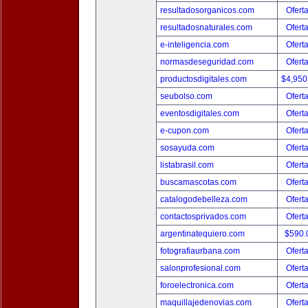
resultadosorganicos.com
Ofert
resultadosnaturales.com
Ofert
e-inteligencia.com
Ofert
normasdeseguridad.com
Ofert
productosdigitales.com
$4,950
seubolso.com
Ofert
eventosdigitales.com
Ofert
e-cupon.com
Ofert
sosayuda.com
Ofert
listabrasil.com
Ofert
buscamascotas.com
Ofert
catalogodebelleza.com
Ofert
contactosprivados.com
Ofert
argentinatequiero.com
$590.
fotografiaurbana.com
Ofert
salonprofesional.com
Ofert
foroelectronica.com
Ofert
maquillajedenovias.com
Ofert