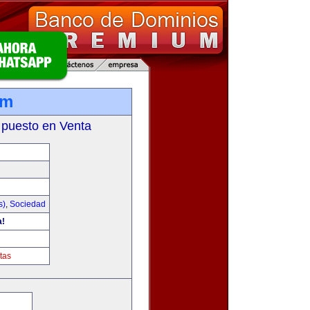
om
 puesto en Venta
s)
,
Sociedad
a!
tas