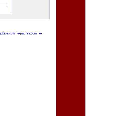
gocios.com
|
e-padres.com
|
e-