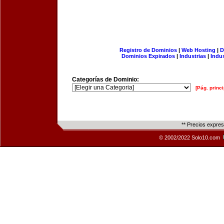
Registro de Dominios
|
Web Hosting
|
D
Dominios Expirados
|
Industrias
|
Indu
Categorías de Dominio:
[Pág. princi
** Precios expre
© 2002/2022 Solo10.com