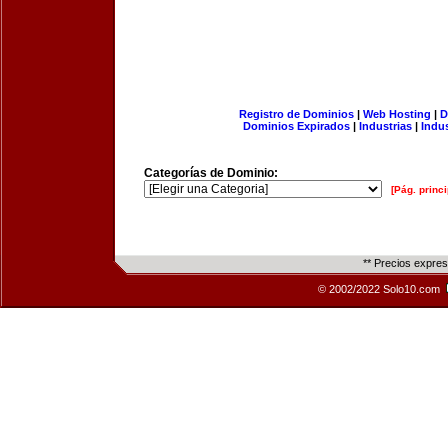
Registro de Dominios
|
Web Hosting
|
D
Dominios Expirados
|
Industrias
|
Indu
Categorías de Dominio:
[Pág. princi
** Precios expre
© 2002/2022 Solo10.com