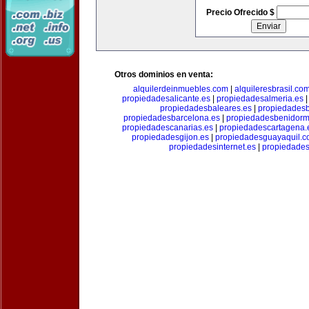
Precio Ofrecido $
Otros dominios en venta:
alquilerdeinmuebles.com
|
alquileresbrasil.co
propiedadesalicante.es
|
propiedadesalmeria.es
propiedadesbaleares.es
|
propiedadesb
propiedadesbarcelona.es
|
propiedadesbenidorm
propiedadescanarias.es
|
propiedadescartagena.
propiedadesgijon.es
|
propiedadesguayaquil.
propiedadesinternet.es
|
propiedade