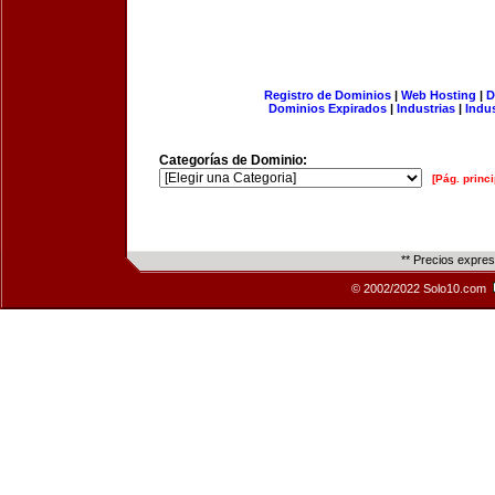
Registro de Dominios
|
Web Hosting
|
D
Dominios Expirados
|
Industrias
|
Indu
Categorías de Dominio:
[Pág. princi
** Precios expre
© 2002/2022 Solo10.com