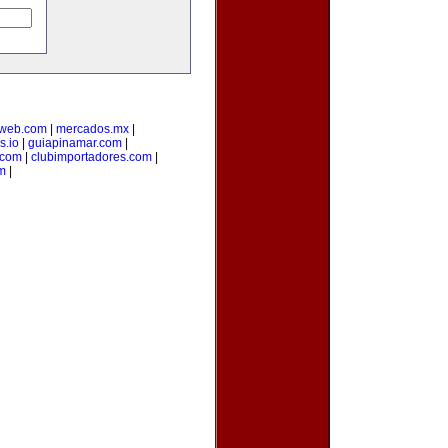
web.com
|
mercados.mx
|
s.io
|
guiapinamar.com
|
.com
|
clubimportadores.com
|
m
|