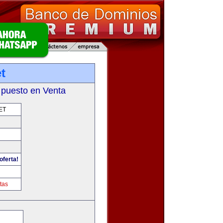
t
 puesto en Venta
ET
oferta!
tas