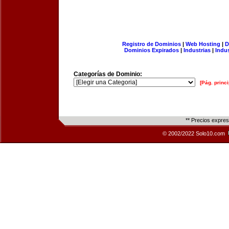
Registro de Dominios
|
Web Hosting
|
D
Dominios Expirados
|
Industrias
|
Indu
Categorías de Dominio:
[Pág. princi
** Precios expre
© 2002/2022 Solo10.com