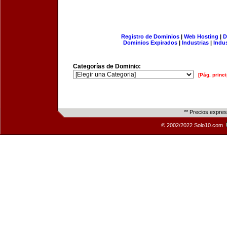
Registro de Dominios
|
Web Hosting
|
D
Dominios Expirados
|
Industrias
|
Indu
Categorías de Dominio:
[Pág. princi
** Precios expre
© 2002/2022 Solo10.com