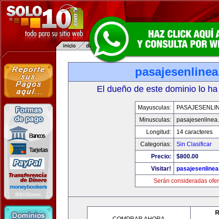
pasajesenline
El dueño de este dominio lo ha
Mayusculas:
PASAJESENLI
Minusculas:
pasajesenlinea
Longitud:
14 caracteres
Categorias:
Sin Clasificar
Precio:
$800.00
Visitar!
pasajesenline
Serán consideradas ofer
R