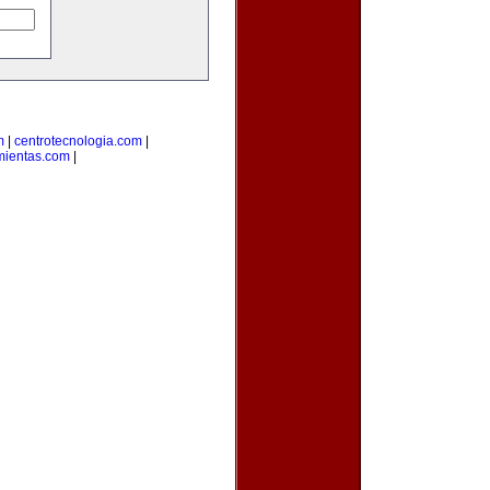
m
|
centrotecnologia.com
|
mientas.com
|