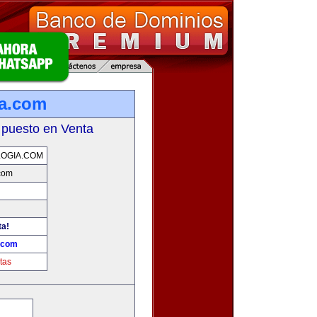
ia.com
 puesto en Venta
OGIA.COM
com
ta!
.com
tas