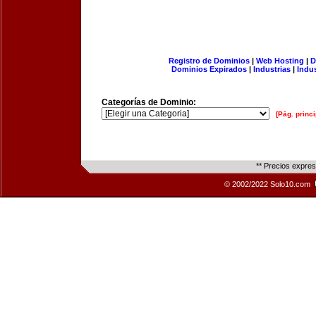
Registro de Dominios
|
Web Hosting
|
D
Dominios Expirados
|
Industrias
|
Indu
Categorías de Dominio:
[Pág. princi
** Precios expre
© 2002/2022 Solo10.com