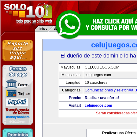
celujuegos.
El dueño de este dominio lo ha
Mayusculas:
CELUJUEGOS.COM
Minusculas:
celujuegos.com
Longitud:
10 caracteres
Categorias:
Comunicaciones y TelefonÃ­a
,
J
Precio:
Realizar una oferta!
Visitar!
celujuegos.com
Serán consideradas ofer
Realizar una Oferta