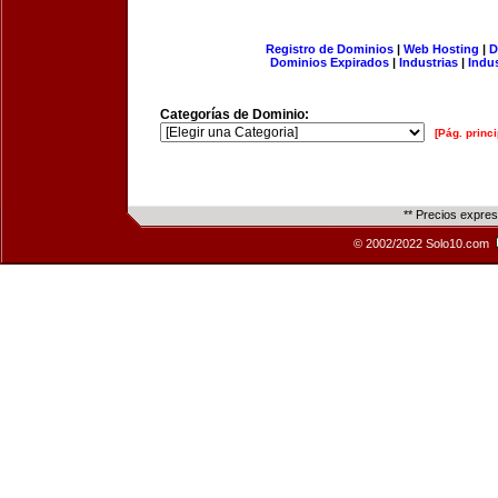
Registro de Dominios
|
Web Hosting
|
D
Dominios Expirados
|
Industrias
|
Indu
Categorías de Dominio:
[Pág. princi
** Precios expre
© 2002/2022 Solo10.com