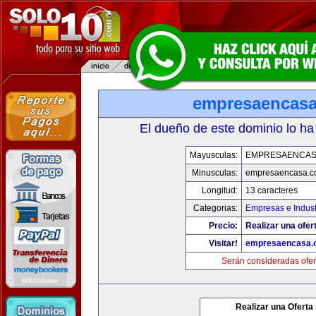
empresaencas
El dueño de este dominio lo ha
Mayusculas:
EMPRESAENCAS
Minusculas:
empresaencasa.
Longitud:
13 caracteres
Categorias:
Empresas e Indust
Precio:
Realizar una ofer
Visitar!
empresaencasa.
Serán consideradas ofer
Realizar una Oferta