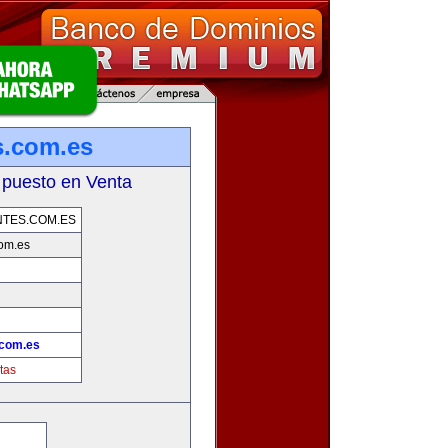
s.com.es
 puesto en Venta
TES.COM.ES
com.es
.com.es
tas