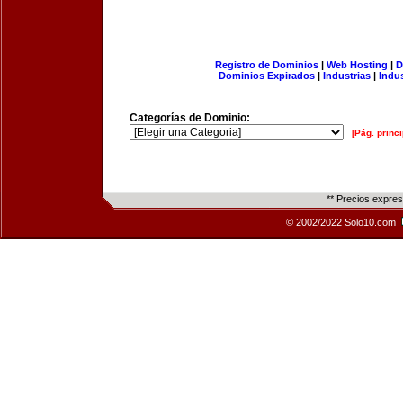
Registro de Dominios
|
Web Hosting
|
D
Dominios Expirados
|
Industrias
|
Indu
Categorías de Dominio:
[Pág. princi
** Precios expre
© 2002/2022 Solo10.com