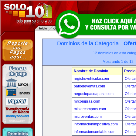
Dominios de la Categoría -
Ofer
12 dominios en esta categ
Mostrando 1 de 12
Nombre de Dominio
Precio
registrovehicular.com
Oferta
patiodeventas.com
Oferta
negociopasoapaso.com
Oferta
mrcompras.com
Oferta
mistercompras.com
Oferta
microventas.com
Oferta
informacionimpositiva.com
Oferta
informacioncontable.com
Oferta