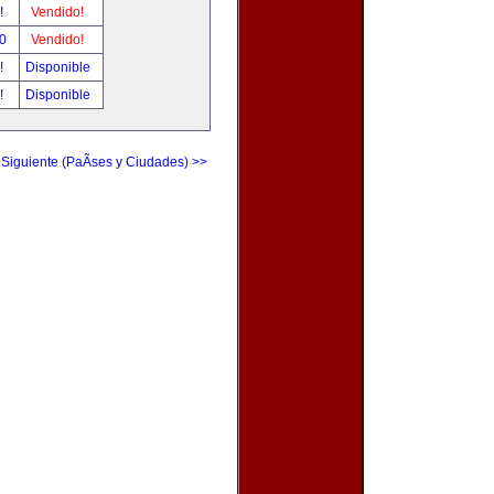
r!
Vendido!
00
Vendido!
r!
Disponible
r!
Disponible
 Siguiente (PaÃ­ses y Ciudades) >>